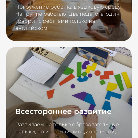
Погружение ребенка в языковую среду.
На группе работают два педагога: один
говорит с ребятами только на
английском
Всестороннее развитие
Развиваем не только образовательные
навыки, но и навыки эмоциональной,