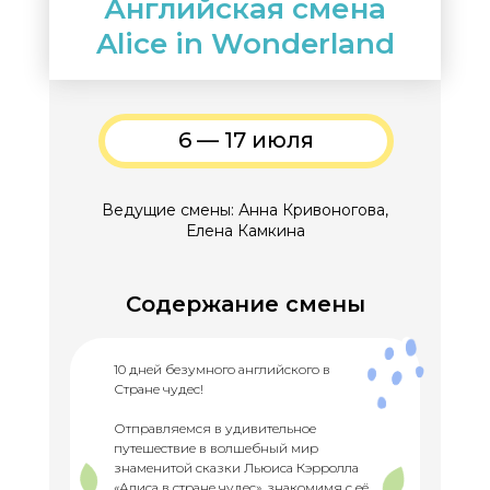
Английская смена
Alice in Wonderland
6 — 17 июля
Ведущие смены: Анна Кривоногова,
Елена Камкина
Содержание смены
10 дней безумного английского в
Стране чудес!
Отправляемся в удивительное
путешествие в волшебный мир
знаменитой сказки Льюиса Кэрролла
«Алиса в стране чудес», знакомимя с её