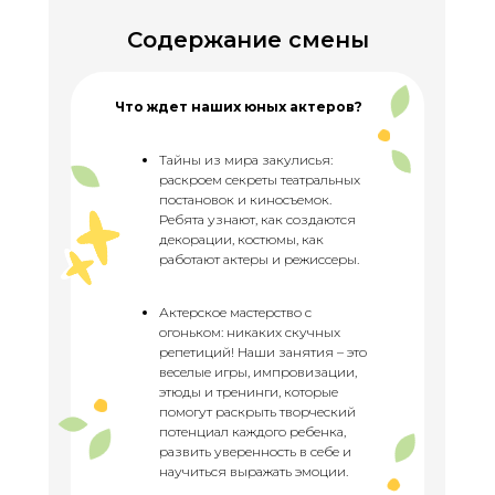
Содержание смены
Что ждет наших юных актеров?
Тайны из мира закулисья:
раскроем секреты театральных
постановок и киносъемок.
Ребята узнают, как создаются
декорации, костюмы, как
работают актеры и режиссеры.
Актерское мастерство с
огоньком: никаких скучных
репетиций! Наши занятия – это
веселые игры, импровизации,
этюды и тренинги, которые
помогут раскрыть творческий
потенциал каждого ребенка,
развить уверенность в себе и
научиться выражать эмоции.