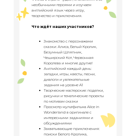
необычными героями и изучаем
английский язык через игру,
творчество и приключения.
Что ждёт наших участников?
Знакомство с персонажами
сказки: Алиса, Белый Кролик,
Безумный Шляпник,
Чеширский Кот, Червонная
Королева и многие другие!
Английский каждый день:
загадки, игры, квесты, песни,
диалоги и увлекательные
задания на уровне A1
Творческие мастерские: поделки,
рисунки и тематические проекты
по мотивам сказки
Просмотр мультфильма Alice in
Wonderland в оригинале с
интересными заданиями и
обсуждениями
Захватывающие приключения:
поиски Белого Кролика,